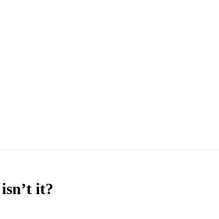
sn’t it?