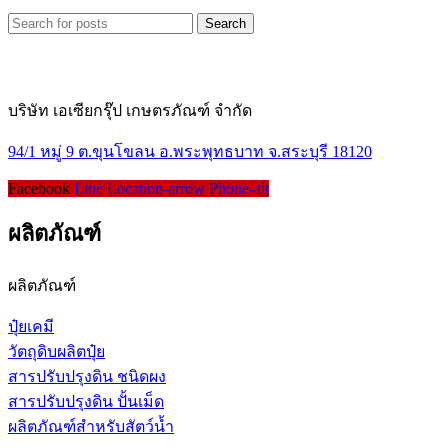
Search
บริษัท เอเซียกรุ๊ป เกษตรภัณฑ์ จำกัด
94/1 หมู่ 9 ต.ขุนโขลน อ.พระพุทธบาท จ.สระบุรี 18120
Facebook
Line
Location-arrow
Phone-alt
ผลิตภัณฑ์
ผลิตภัณฑ์
ปุ๋ยเคมี
วัตถุดิบผลิตปุ๋ย
สารปรับปรุงดิน ชนิดผง
สารปรับปรุงดิน ปั้นเม็ด
ผลิตภัณฑ์สำหรับสัตว์น้ำ