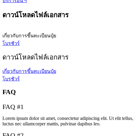
บริการอื่น ๆ
ดาวน์โหลดไฟล์เอกสาร
เกี่ยวกับการขึ้นทะเบียนปุ๋ย
โบรชัวร์
ดาวน์โหลดไฟล์เอกสาร
เกี่ยวกับการขึ้นทะเบียนปุ๋ย
โบรชัวร์
FAQ
FAQ #1
Lorem ipsum dolor sit amet, consectetur adipiscing elit. Ut elit tellus,
luctus nec ullamcorper mattis, pulvinar dapibus leo.
FAQ #2