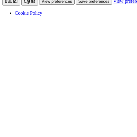
View prefer
ยินยอม
ปฏิเสธ
View preferences
Save preferences
Cookie Policy
หน้าหลัก
ฟิลเลอร์ปุ๋ย
ผลิตภัณฑ์
บริการลูกค้า
เกี่ยวกับเอเซียกรุ๊ป
บทความ
ติดต่อเรา
Search
Facebook
Line
Phone-alt
Menu
Not Found