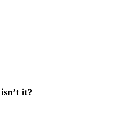
sn’t it?