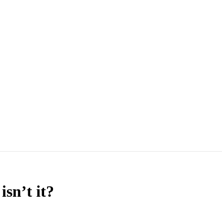
sn’t it?