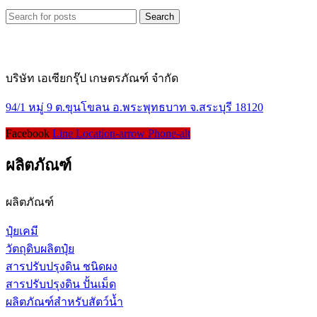
Search
บริษัท เอเซียกรุ๊ป เกษตรภัณฑ์ จำกัด
94/1 หมู่ 9 ต.ขุนโขลน อ.พระพุทธบาท จ.สระบุรี 18120
Facebook
Line
Location-arrow
Phone-alt
ผลิตภัณฑ์
ผลิตภัณฑ์
ปุ๋ยเคมี
วัตถุดิบผลิตปุ๋ย
สารปรับปรุงดิน ชนิดผง
สารปรับปรุงดิน ปั้นเม็ด
ผลิตภัณฑ์สำหรับสัตว์น้ำ