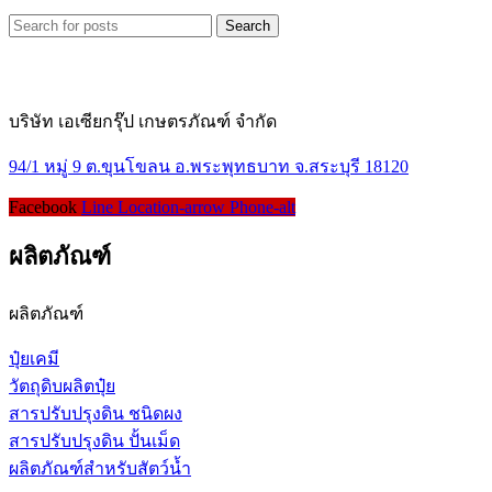
Search
บริษัท เอเซียกรุ๊ป เกษตรภัณฑ์ จำกัด
94/1 หมู่ 9 ต.ขุนโขลน อ.พระพุทธบาท จ.สระบุรี 18120
Facebook
Line
Location-arrow
Phone-alt
ผลิตภัณฑ์
ผลิตภัณฑ์
ปุ๋ยเคมี
วัตถุดิบผลิตปุ๋ย
สารปรับปรุงดิน ชนิดผง
สารปรับปรุงดิน ปั้นเม็ด
ผลิตภัณฑ์สำหรับสัตว์น้ำ