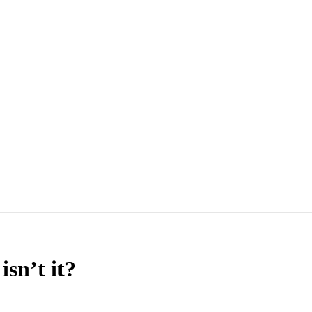
sn’t it?