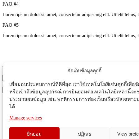
FAQ #4
Lorem ipsum dolor sit amet, consectetur adipiscing elit. Ut elit tellus,
FAQ #5
Lorem ipsum dolor sit amet, consectetur adipiscing elit. Ut elit tellus,
© 2023 Asia Group Kaset. All Rights Reserved.
จัดเก็บข้อมูลคุกกี้
Search
Start typing to see products you are looking for.
เพื่อมอบประสบการณ์ที่ดีที่สุด เราใช้เทคโนโลยีเช่นคุกกี้เพื่อจ
Search
หรือเข้าถึงข้อมูลอุปกรณ์ การยินยอมต่อเทคโนโลยีเหล่านี้จะช
ประมวลผลข้อมูล เช่น พฤติกรรมการท่องเว็บหรือรหัสเฉพาะบน
หน้าหลัก
ได้
ฟิลเลอร์ปุ๋ย
ผลิตภัณฑ์
Manage services
บริการลูกค้า
เกี่ยวกับเอเซียกรุ๊ป
ยินยอม
ปฏิเสธ
View pref