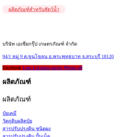
ผลิตภัณฑ์สำหรับสัตว์น้ำ
บริษัท เอเซียกรุ๊ป เกษตรภัณฑ์ จำกัด
94/1 หมู่ 9 ต.ขุนโขลน อ.พระพุทธบาท จ.สระบุรี 18120
Facebook
Line
Location-arrow
Phone-alt
ผลิตภัณฑ์
ผลิตภัณฑ์
ปุ๋ยเคมี
วัตถุดิบผลิตปุ๋ย
สารปรับปรุงดิน ชนิดผง
สารปรับปรุงดิน ปั้นเม็ด