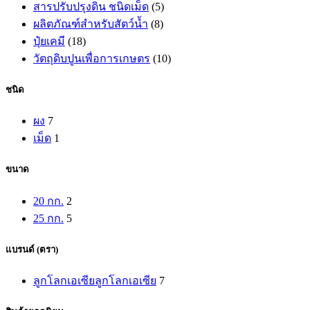
สินค้า
5
สารปรับปรุงดิน ชนิดเม็ด
5
สินค้า
8
ผลิตภัณฑ์สำหรับสัตว์น้ำ
8
สินค้า
18
ปุ๋ยเคมี
18
สินค้า
10
วัตถุดิบปูนเพื่อการเกษตร
10
สินค้า
ชนิด
ผง
7
เม็ด
1
ขนาด
20 กก.
2
25 กก.
5
แบรนด์ (ตรา)
ลูกโลกเอเซีย
ลูกโลกเอเซีย
7